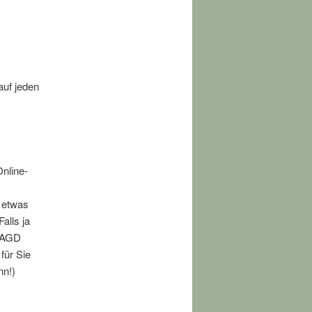
auf jeden
Online-
e etwas
alls ja
m AGD
für Sie
nn!)