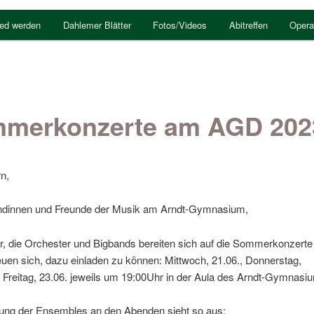
ied werden
Dahlemer Blätter
Fotos/Videos
Abitreffen
Opera
merkonzerte am AGD 202
rn,
undinnen und Freunde der Musik am Arndt-Gymnasium,
r, die Orchester und Bigbands bereiten sich auf die Sommerkonzerte
euen sich, dazu einladen zu können: Mittwoch, 21.06., Donnerstag,
 Freitag, 23.06. jeweils um 19:00Uhr in der Aula des Arndt-Gymnasi
ilung der Ensembles an den Abenden sieht so aus: