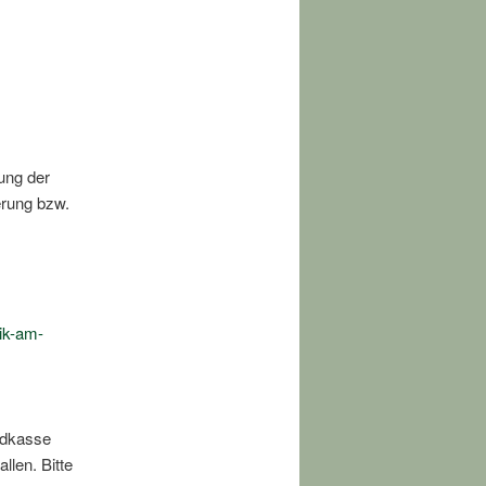
ung der
erung bzw.
k-am-
ndkasse
llen. Bitte