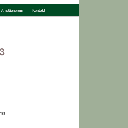
 Arndtianorum
Kontakt
3
ums.