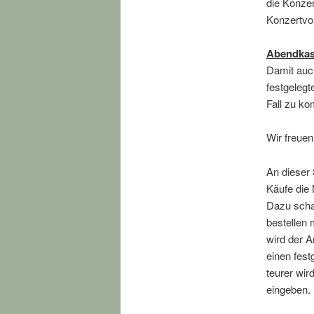
die Konzer
Konzertvor
Abendka
Damit auch
festgelegt
Fall zu k
Wir freuen
An dieser 
Käufe die
Dazu scha
bestellen 
wird der A
einen fest
teurer wir
eingeben.