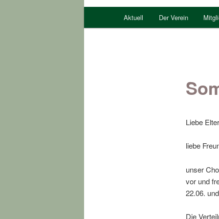
Hauptmenü
Aktuell
Der Verein
Mitgl
Som
Liebe Elte
liebe Fre
unser Cho
vor und fr
22.06. und
Die Verte