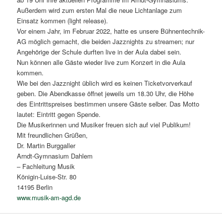
Außerdem wird zum ersten Mal die neue Lichtanlage zum
Einsatz kommen (light release).
Vor einem Jahr, im Februar 2022, hatte es unsere Bühnentechnik-
AG möglich gemacht, die beiden Jazznights zu streamen; nur
Angehörige der Schule durften live in der Aula dabei sein.
Nun können alle Gäste wieder live zum Konzert in die Aula
kommen.
Wie bei den Jazznight üblich wird es keinen Ticketvorverkauf
geben. Die Abendkasse öffnet jeweils um 18.30 Uhr, die Höhe
des Eintrittspreises bestimmen unsere Gäste selber. Das Motto
lautet: Eintritt gegen Spende.
Die Musikerinnen und Musiker freuen sich auf viel Publikum!
Mit freundlichen Grüßen,
Dr. Martin Burggaller
Arndt-Gymnasium Dahlem
– Fachleitung Musik
Königin-Luise-Str. 80
14195 Berlin
www.musik-am-agd.de